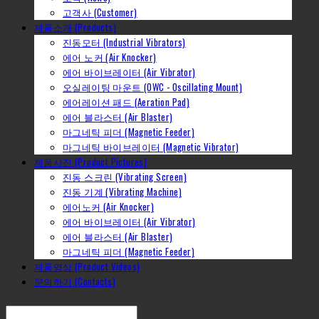
고객사 (Customer)
제품소개 (Products)
진동모터 (Industrial Vibrators)
에어 노커 (Air Knocker)
에어 바이브레이터 (Air Vibrator)
오실레이팅 마운트 (OWC - Oscillating Mount)
에어레이션 패드 (Aeration Pad)
에어 블라스터 (Air Blaster)
마그네틱 피더 (Magnetic Feeder)
마그네틱 바이브레이터 (Magnetic Vibrator)
제품사진 (Product Pictures)
진동 스크린 (Vibrating Screen)
진동 기계 (Vibrating Machine)
에어노커 (Air Knocker)
에어 바이브레이터 (Air Vibrator)
에어 블라스터 (Air Blaster)
마그네틱 피더 (Magnetic Feeder)
제품영상 (Product Videos)
문의하기 (Contacts)