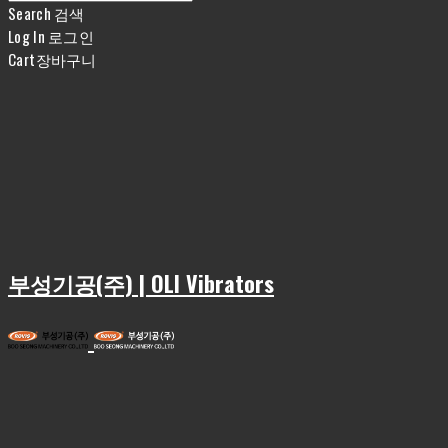
Search
검색
Log In
로그인
Cart
장바구니
부성기공(주) | OLI Vibrators