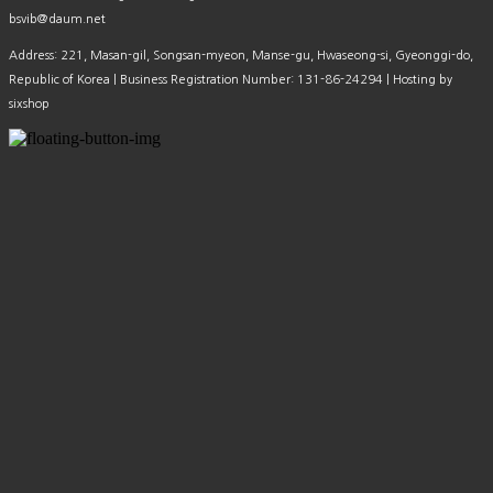
bsvib@daum.net
Address: 221, Masan-gil, Songsan-myeon, Manse-gu, Hwaseong-si, Gyeonggi-do,
Republic of Korea | Business Registration Number:
131-86-24294
| Hosting by
sixshop